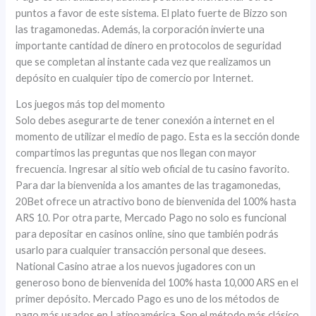
puntos a favor de este sistema. El plato fuerte de Bizzo son
las tragamonedas. Además, la corporación invierte una
importante cantidad de dinero en protocolos de seguridad
que se completan al instante cada vez que realizamos un
depósito en cualquier tipo de comercio por Internet.
Los juegos más top del momento
Solo debes asegurarte de tener conexión a internet en el
momento de utilizar el medio de pago. Esta es la sección donde
compartimos las preguntas que nos llegan con mayor
frecuencia. Ingresar al sitio web oficial de tu casino favorito.
Para dar la bienvenida a los amantes de las tragamonedas,
20Bet ofrece un atractivo bono de bienvenida del 100% hasta
ARS 10. Por otra parte, Mercado Pago no solo es funcional
para depositar en casinos online, sino que también podrás
usarlo para cualquier transacción personal que desees.
National Casino atrae a los nuevos jugadores con un
generoso bono de bienvenida del 100% hasta 10,000 ARS en el
primer depósito. Mercado Pago es uno de los métodos de
pago más usados en Latinoamérica. Son el método más clásico