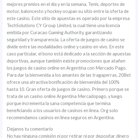
mejores premios en el día y en la semana. Tenis, deportes de
motor, baloncesto y hockey ocupan su sitio entre la oferta de
este casino. Este sitio de apuestas es operado por la empresa
TechSolutions CY Group Limited, la cual tiene una licencia
emitida por Curacao Gaming Authority, garantizando
seguridad y transparencia. La oferta de juegos de casino se
divide entre las modalidades online y casino en vivo. En este
caso particular, el bono está dedicado a la sección de apuestas
deportivas, aunque también existe promociones que atañen
los juegos de casino online en Argentina con Mercado Pago.
Para dar la bienvenida a los amantes de las tragaperras, 20Bet
ofrece una atractiva bonificación de bienvenida del 100%
hasta 10. Gran oferta de juegos de casino. Primero porque se
trata de un casino online Argentina Mercadopago, y luego
porque incrementa la sana competencia que termina
beneficiando a los usuarios de casinos en línea. Org solo
recomendamos casinos en línea seguros en Argentina.
Dejanos tu comentario
No hay ninguna comisión ni por retirar ni por depositar dinero