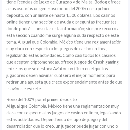
tiene licencias de juego de Curazao y de Malta. Bodog ofrece
a sus usuarios un generoso bono del 200% en su primer
depósito, con un límite de hasta 1,500 dólares. Los casinos
online tienen una sección de ayuda o preguntas frecuentes,
donde podrás consultar esta información; siempre recurro a
esta sección cuando me surge alguna duda respecto de este
tema. Al igual que Colombia, México tiene una reglamentación
muy clara con respecto a los juegos de casino en línea,
legalizando estas actividades. Como casi todos los casinos
que aceptan criptomonedas, ofrece juegos de Crash gaming
entre los que se destaca Aviator, un título en el que los
jugadores deben adivinar cuál será el mejor momento para
retirar una apuesta que crece exponencialmente antes de que
el avión se estrelle.
Bono del 100% por el primer depósito
Al igual que Colombia, México tiene una reglamentación muy
clara con respecto a los juegos de casino en línea, legalizando
estas actividades. Dependiendo del tipo de juego y del
desarrollador que lo creó, un jugador puede jugar con uno o