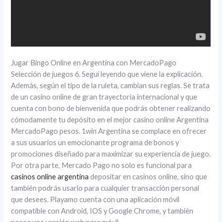
Jugar Bingo Online en Argentina con MercadoPago
Selección de juegos 6. Seguí leyendo que viene la explicación.
Además, según el tipo de la ruleta, cambian sus reglas. Se trata
de un casino online de gran trayectoria internacional y que
cuenta con bono de bienvenida que podrás obtener realizando
cómodamente tu depósito en el mejor casino online Argentina
MercadoPago pesos. 1win Argentina se complace en ofrecer
a sus usuarios un emocionante programa de bonos y
promociones diseñado para maximizar su experiencia de juego.
Por otra parte, Mercado Pago no solo es funcional para
casinos online argentina
depositar en casinos online, sino que
también podrás usarlo para cualquier transacción personal
que desees. Playamo cuenta con una aplicación móvil
compatible con Android, IOS y Google Chrome, y también