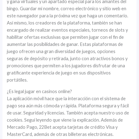
y gana virtuales y un apartado especial para los amantes del
bingo. Guardar mi nombre, correo electrónico y sitio web en
este navegador para la próxima vez que haga un comentario.
Así mismo, los creadores de la plataforma, también se han
encargado de realizar eventos especiales, torneos de slots y
habilitar ofertas exclusivas que permiten jugar con el fin de
aumentar las posibilidades de ganar. Estas plataformas de
juego ofrecen una gran diversidad de juegos, opciones
seguras de depósito y retirada, junto con atractivos bonos y
promociones que permiten a los jugadores disfrutar de una
gratificante experiencia de juego en sus dispositivos
portátiles.
¿Es legal jugar en casinos online?
La aplicación móvil hace que la interacción con el sistema de
pago sea aún más cómoda y rápida. Plataforma segura y fácil
de usar. Seguridad y licencias. También acepta nuestro uso de
cookies. Seguí leyendo que viene la explicación. Además de
Mercado Pago, 22Bet acepta tarjetas de crédito Visa y
MasterCard, además de otras billeteras electrónicas.