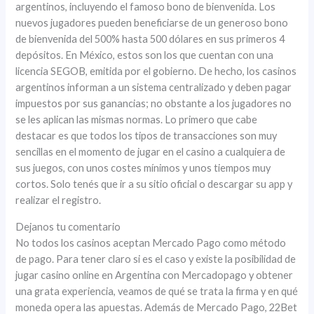
argentinos, incluyendo el famoso bono de bienvenida. Los
nuevos jugadores pueden beneficiarse de un generoso bono
de bienvenida del 500% hasta 500 dólares en sus primeros 4
depósitos. En México, estos son los que cuentan con una
licencia SEGOB, emitida por el gobierno. De hecho, los casinos
argentinos informan a un sistema centralizado y deben pagar
impuestos por sus ganancias; no obstante a los jugadores no
se les aplican las mismas normas. Lo primero que cabe
destacar es que todos los tipos de transacciones son muy
sencillas en el momento de jugar en el casino a cualquiera de
sus juegos, con unos costes mínimos y unos tiempos muy
cortos. Solo tenés que ir a su sitio oficial o descargar su app y
realizar el registro.
Dejanos tu comentario
No todos los casinos aceptan Mercado Pago como método
de pago. Para tener claro si es el caso y existe la posibilidad de
jugar casino online en Argentina con Mercadopago y obtener
una grata experiencia, veamos de qué se trata la firma y en qué
moneda opera las apuestas. Además de Mercado Pago, 22Bet