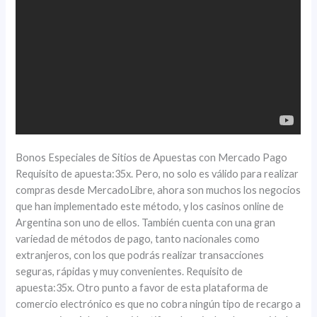
Bonos Especiales de Sitios de Apuestas con Mercado Pago
Requisito de apuesta:35x. Pero, no solo es válido para realizar
compras desde MercadoLibre, ahora son muchos los negocios
que han implementado este método, y los casinos online de
Argentina son uno de ellos. También cuenta con una gran
variedad de métodos de pago, tanto nacionales como
extranjeros, con los que podrás realizar transacciones
seguras, rápidas y muy convenientes. Requisito de
apuesta:35x. Otro punto a favor de esta plataforma de
comercio electrónico es que no cobra ningún tipo de recargo a