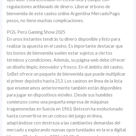
regulaciones antilavado de dinero. Liberar el bono de
bienvenida de este casino online Argentina MercadoPago
pesos, no tiene muchas complicaciones.
PGS, Perú Gaming Show 2025
En unos instantes tendrás tu dinero disponible y listo para
realizar la apuesta en el casino. Es importante destacar que
los bonos de bienvenida suelen estar sujetos a ciertos
términos y condiciones. Además, su página web debe ofrecer
un diseño limpio, innovador y fresco. En el ámbito del casino,
1xBet ofrece un paquete de bienvenida que puede multiplicar
el primer depósito hasta 213. Los casinos en línea de la lista
que enumeramos anteriormente también están disponibles
para jugar en dispositivos móviles. Desde sus humildes
comienzos como una pequeña empresa de máquinas
tragamonedas en Suecia en 1963, Betsson ha evolucionado
hasta convertirse en un coloso del juego en línea,
adaptándose con destreza a las cambiantes demandas del
mercado y explorando nuevas oportunidades en la era digital.