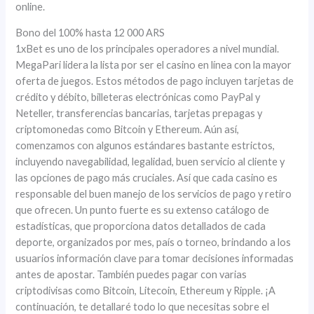
online.
Bono del 100% hasta 12 000 ARS
1xBet es uno de los principales operadores a nivel mundial.
MegaPari lidera la lista por ser el casino en línea con la mayor
oferta de juegos. Estos métodos de pago incluyen tarjetas de
crédito y débito, billeteras electrónicas como PayPal y
Neteller, transferencias bancarias, tarjetas prepagas y
criptomonedas como Bitcoin y Ethereum. Aún así,
comenzamos con algunos estándares bastante estrictos,
incluyendo navegabilidad, legalidad, buen servicio al cliente y
las opciones de pago más cruciales. Así que cada casino es
responsable del buen manejo de los servicios de pago y retiro
que ofrecen. Un punto fuerte es su extenso catálogo de
estadísticas, que proporciona datos detallados de cada
deporte, organizados por mes, país o torneo, brindando a los
usuarios información clave para tomar decisiones informadas
antes de apostar. También puedes pagar con varias
criptodivisas como Bitcoin, Litecoin, Ethereum y Ripple. ¡A
continuación, te detallaré todo lo que necesitas sobre el