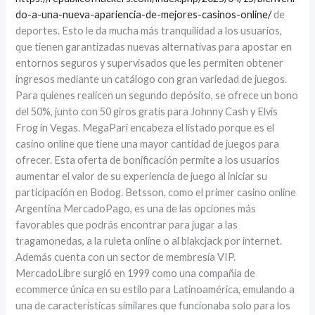
do-a-una-nueva-apariencia-de-mejores-casinos-online/
de
deportes. Esto le da mucha más tranquilidad a los usuarios,
que tienen garantizadas nuevas alternativas para apostar en
entornos seguros y supervisados que les permiten obtener
ingresos mediante un catálogo con gran variedad de juegos.
Para quienes realicen un segundo depósito, se ofrece un bono
del 50%, junto con 50 giros gratis para Johnny Cash y Elvis
Frog in Vegas. MegaPari encabeza el listado porque es el
casino online que tiene una mayor cantidad de juegos para
ofrecer. Esta oferta de bonificación permite a los usuarios
aumentar el valor de su experiencia de juego al iniciar su
participación en Bodog. Betsson, como el primer casino online
Argentina MercadoPago, es una de las opciones más
favorables que podrás encontrar para jugar a las
tragamonedas, a la ruleta online o al blakcjack por internet.
Además cuenta con un sector de membresía VIP.
MercadoLibre surgió en 1999 como una compañía de
ecommerce única en su estilo para Latinoamérica, emulando a
una de características similares que funcionaba solo para los