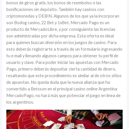
bonos de giros gratis, los bonos de reembolso o las
bonificaciones sin depósito. También hay casinos con
criptomonedas y DEBIN. Algunos de los que ya la incorporan
son Bodog casino, 22 Bet y 1xBet. Mercado Pago es un
producto de MercadoLibre, y por consiguiente las licencias
son administradas por dicha empresa. Esta oferta es ideal
para quienes buscan diversión en los juegos de casino. Para
esto deberás registrarte a través de un formulario ingresando
tu e mail y llenando algunos campos para obtener tu perfil de
usuario y clave. Para poder iniciar las apuestas con Mercado
Pago, primero deberás depositar cierta cantidad de dinero,
resaltando que este procedimiento es similar al de otros sitios
de apuestas. No queda duda que la nueva alianza que ha
convertido a Betsson en el principal casino online Argentina
MercadoPago, no hará más que potenciar el juego en línea de
los argentinos.