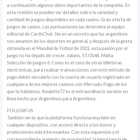
a continuación algunos datos importantes de la compañía. En
esta revisión se pueden ver detalles sobre la variedad y
cantidad de juegos disponibles en cada casino. Gran oferta de
juegos de casino. Las puntuaciones las determina el equipo
editorial de CardsChat. No es un secreto que los argentinos
son amantes de los deportes en general, y después de la gesta
obtenida en el Mundial de Fútbol de 2022, esta pasión por el
juego no ha dejado de crecer. Julians, STJ3148, Malta.
Selección de juegos 6. Como es el caso de otras billeteras
electrónicas, para realizar transacciones con este método de
pago debés vincularlo con tu cuenta de usuario registrado en
cualquiera de los mejores casinos con Mercado Pago de los
que te hablamos. Roulette77 es el extraordinario servicio en
línea hecho por Argentinos para Argentinos.
FOLLOW US
También verás que la plataforma funciona muy bien en
cualquier dispositivo, con acceso directo a los bonos y
promociones más interesantes. Con esta expansión y el
correspondiente aumento de popularidad, la importancia de