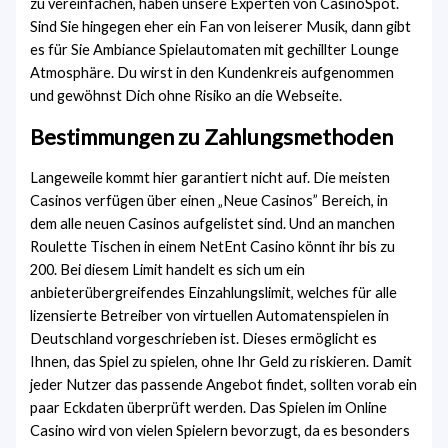
zu vereinfachen, haben unsere Experten von CasinoSpot.
Sind Sie hingegen eher ein Fan von leiserer Musik, dann gibt
es für Sie Ambiance Spielautomaten mit gechillter Lounge
Atmosphäre. Du wirst in den Kundenkreis aufgenommen
und gewöhnst Dich ohne Risiko an die Webseite.
Bestimmungen zu Zahlungsmethoden
Langeweile kommt hier garantiert nicht auf. Die meisten
Casinos verfügen über einen „Neue Casinos” Bereich, in
dem alle neuen Casinos aufgelistet sind. Und an manchen
Roulette Tischen in einem NetEnt Casino könnt ihr bis zu
200. Bei diesem Limit handelt es sich um ein
anbieterübergreifendes Einzahlungslimit, welches für alle
lizensierte Betreiber von virtuellen Automatenspielen in
Deutschland vorgeschrieben ist. Dieses ermöglicht es
Ihnen, das Spiel zu spielen, ohne Ihr Geld zu riskieren. Damit
jeder Nutzer das passende Angebot findet, sollten vorab ein
paar Eckdaten überprüft werden. Das Spielen im Online
Casino wird von vielen Spielern bevorzugt, da es besonders