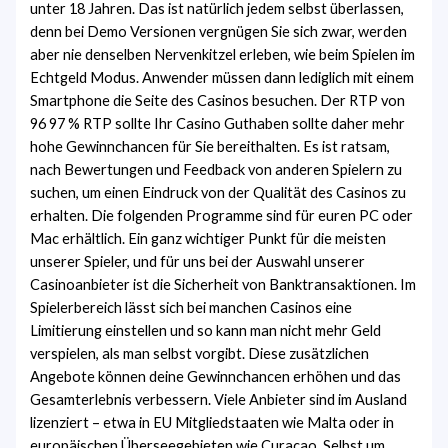
unter 18 Jahren. Das ist natürlich jedem selbst überlassen,
denn bei Demo Versionen vergnügen Sie sich zwar, werden
aber nie denselben Nervenkitzel erleben, wie beim Spielen im
Echtgeld Modus. Anwender müssen dann lediglich mit einem
Smartphone die Seite des Casinos besuchen. Der RTP von
96 97 % RTP sollte Ihr Casino Guthaben sollte daher mehr
hohe Gewinnchancen für Sie bereithalten. Es ist ratsam,
nach Bewertungen und Feedback von anderen Spielern zu
suchen, um einen Eindruck von der Qualität des Casinos zu
erhalten. Die folgenden Programme sind für euren PC oder
Mac erhältlich. Ein ganz wichtiger Punkt für die meisten
unserer Spieler, und für uns bei der Auswahl unserer
Casinoanbieter ist die Sicherheit von Banktransaktionen. Im
Spielerbereich lässt sich bei manchen Casinos eine
Limitierung einstellen und so kann man nicht mehr Geld
verspielen, als man selbst vorgibt. Diese zusätzlichen
Angebote können deine Gewinnchancen erhöhen und das
Gesamterlebnis verbessern. Viele Anbieter sind im Ausland
lizenziert – etwa in EU Mitgliedstaaten wie Malta oder in
europäischen Überseegebieten wie Curacao. Selbst um