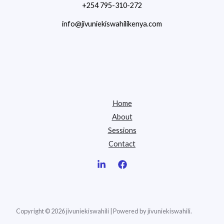
+254 795-310-272
info@jivuniekiswahilikenya.com
Home
About
Sessions
Contact
Copyright © 2026 jivuniekiswahili | Powered by jivuniekiswahili.