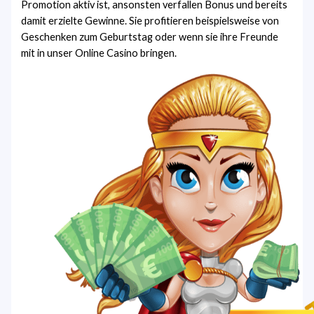
Promotion aktiv ist, ansonsten verfallen Bonus und bereits
damit erzielte Gewinne. Sie profitieren beispielsweise von
Geschenken zum Geburtstag oder wenn sie ihre Freunde
mit in unser Online Casino bringen.