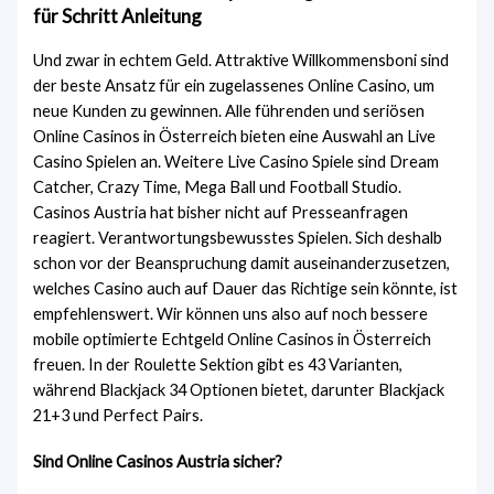
für Schritt Anleitung
Und zwar in echtem Geld. Attraktive Willkommensboni sind
der beste Ansatz für ein zugelassenes Online Casino, um
neue Kunden zu gewinnen. Alle führenden und seriösen
Online Casinos in Österreich bieten eine Auswahl an Live
Casino Spielen an. Weitere Live Casino Spiele sind Dream
Catcher, Crazy Time, Mega Ball und Football Studio.
Casinos Austria hat bisher nicht auf Presseanfragen
reagiert. Verantwortungsbewusstes Spielen. Sich deshalb
schon vor der Beanspruchung damit auseinanderzusetzen,
welches Casino auch auf Dauer das Richtige sein könnte, ist
empfehlenswert. Wir können uns also auf noch bessere
mobile optimierte Echtgeld Online Casinos in Österreich
freuen. In der Roulette Sektion gibt es 43 Varianten,
während Blackjack 34 Optionen bietet, darunter Blackjack
21+3 und Perfect Pairs.
Sind Online Casinos Austria sicher?