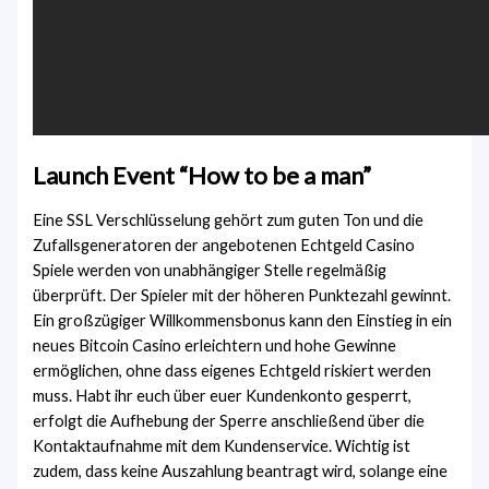
Launch Event “How to be a man”
Eine SSL Verschlüsselung gehört zum guten Ton und die
Zufallsgeneratoren der angebotenen Echtgeld Casino
Spiele werden von unabhängiger Stelle regelmäßig
überprüft. Der Spieler mit der höheren Punktezahl gewinnt.
Ein großzügiger Willkommensbonus kann den Einstieg in ein
neues Bitcoin Casino erleichtern und hohe Gewinne
ermöglichen, ohne dass eigenes Echtgeld riskiert werden
muss. Habt ihr euch über euer Kundenkonto gesperrt,
erfolgt die Aufhebung der Sperre anschließend über die
Kontaktaufnahme mit dem Kundenservice. Wichtig ist
zudem, dass keine Auszahlung beantragt wird, solange eine