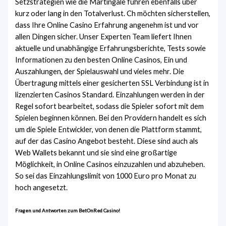
Setzstrategien wie die Martingale führen ebenfalls über
kurz oder lang in den Totalverlust. Ch möchten sicherstellen,
dass Ihre Online Casino Erfahrung angenehm ist und vor
allen Dingen sicher. Unser Experten Team liefert Ihnen
aktuelle und unabhängige Erfahrungsberichte, Tests sowie
Informationen zu den besten Online Casinos, Ein und
Auszahlungen, der Spielauswahl und vieles mehr. Die
Übertragung mittels einer gesicherten SSL Verbindung ist in
lizenzierten Casinos Standard. Einzahlungen werden in der
Regel sofort bearbeitet, sodass die Spieler sofort mit dem
Spielen beginnen können. Bei den Providern handelt es sich
um die Spiele Entwickler, von denen die Plattform stammt,
auf der das Casino Angebot besteht. Diese sind auch als
Web Wallets bekannt und sie sind eine großartige
Möglichkeit, in Online Casinos einzuzahlen und abzuheben.
So sei das Einzahlungslimit von 1000 Euro pro Monat zu
hoch angesetzt.
Fragen und Antworten zum BetOnRed Casino!