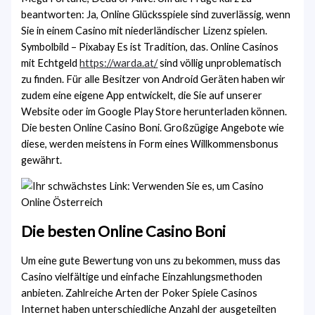
beantworten: Ja, Online Glücksspiele sind zuverlässig, wenn
Sie in einem Casino mit niederländischer Lizenz spielen.
Symbolbild – Pixabay Es ist Tradition, das. Online Casinos
mit Echtgeld
https://warda.at/
sind völlig unproblematisch
zu finden. Für alle Besitzer von Android Geräten haben wir
zudem eine eigene App entwickelt, die Sie auf unserer
Website oder im Google Play Store herunterladen können.
Die besten Online Casino Boni. Großzügige Angebote wie
diese, werden meistens in Form eines Willkommensbonus
gewährt.
Die besten Online Casino Boni
Um eine gute Bewertung von uns zu bekommen, muss das
Casino vielfältige und einfache Einzahlungsmethoden
anbieten. Zahlreiche Arten der Poker Spiele Casinos
Internet haben unterschiedliche Anzahl der ausgeteilten