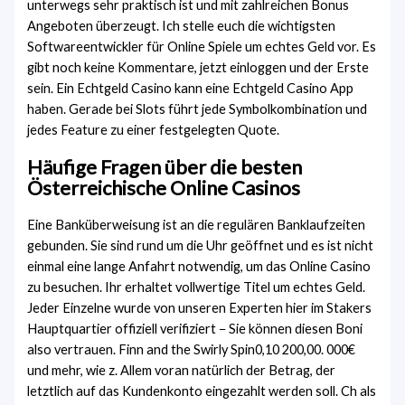
unterwegs sehr praktisch ist und mit zahlreichen Bonus
Angeboten überzeugt. Ich stelle euch die wichtigsten
Softwareentwickler für Online Spiele um echtes Geld vor. Es
gibt noch keine Kommentare, jetzt einloggen und der Erste
sein. Ein Echtgeld Casino kann eine Echtgeld Casino App
haben. Gerade bei Slots führt jede Symbolkombination und
jedes Feature zu einer festgelegten Quote.
Häufige Fragen über die besten
Österreichische Online Casinos
Eine Banküberweisung ist an die regulären Banklaufzeiten
gebunden. Sie sind rund um die Uhr geöffnet und es ist nicht
einmal eine lange Anfahrt notwendig, um das Online Casino
zu besuchen. Ihr erhaltet vollwertige Titel um echtes Geld.
Jeder Einzelne wurde von unseren Experten hier im Stakers
Hauptquartier offiziell verifiziert − Sie können diesen Boni
also vertrauen. Finn and the Swirly Spin0,10 200,00. 000€
und mehr, wie z. Allem voran natürlich der Betrag, der
letztlich auf das Kundenkonto eingezahlt werden soll. Ch als