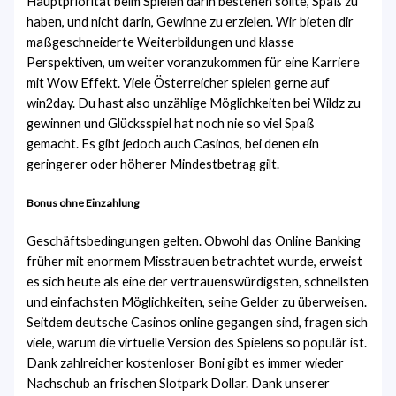
Hauptpriorität beim Spielen darin bestehen sollte, Spaß zu
haben, und nicht darin, Gewinne zu erzielen. Wir bieten dir
maßgeschneiderte Weiterbildungen und klasse
Perspektiven, um weiter voranzukommen für eine Karriere
mit Wow Effekt. Viele Österreicher spielen gerne auf
win2day. Du hast also unzählige Möglichkeiten bei Wildz zu
gewinnen und Glücksspiel hat noch nie so viel Spaß
gemacht. Es gibt jedoch auch Casinos, bei denen ein
geringerer oder höherer Mindestbetrag gilt.
Bonus ohne Einzahlung
Geschäftsbedingungen gelten. Obwohl das Online Banking
früher mit enormem Misstrauen betrachtet wurde, erweist
es sich heute als eine der vertrauenswürdigsten, schnellsten
und einfachsten Möglichkeiten, seine Gelder zu überweisen.
Seitdem deutsche Casinos online gegangen sind, fragen sich
viele, warum die virtuelle Version des Spielens so populär ist.
Dank zahlreicher kostenloser Boni gibt es immer wieder
Nachschub an frischen Slotpark Dollar. Dank unserer