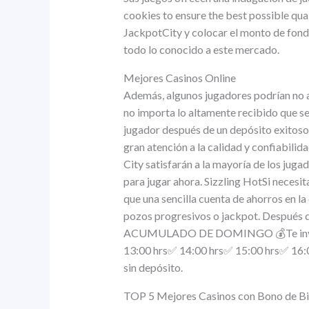
cookies to ensure the best possible qual
JackpotCity y colocar el monto de fondo
todo lo conocido a este mercado.
Mejores Casinos Online
Además, algunos jugadores podrían no a
no importa lo altamente recibido que se
jugador después de un depósito exitoso
gran atención a la calidad y confiabilid
City satisfarán a la mayoría de los jug
para jugar ahora. Sizzling HotSi necesi
que una sencilla cuenta de ahorros en l
pozos progresivos o jackpot. Después 
ACUMULADO DE DOMINGO 💰Te invitamo
13:00 hrs✅ 14:00 hrs✅ 15:00 hrs✅ 16:0
sin depósito.
TOP 5 Mejores Casinos con Bono de B