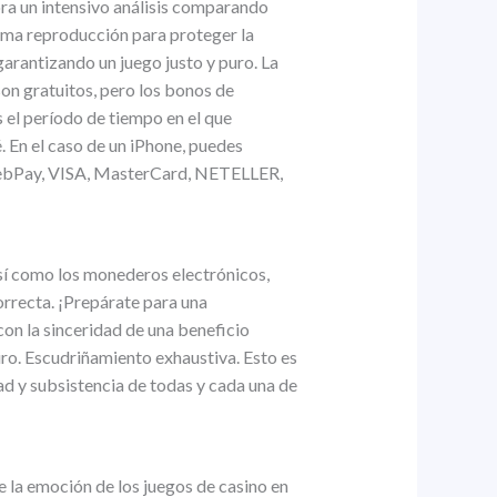
ra un intensivo análisis comparando
tima reproducción para proteger la
garantizando un juego justo y puro. La
on gratuitos, pero los bonos de
s el período de tiempo en el que
. En el caso de un iPhone, puedes
 WebPay, VISA, MasterCard, NETELLER,
sí como los monederos electrónicos,
orrecta. ¡Prepárate para una
on la sinceridad de una beneficio
ro. Escudriñamiento exhaustiva. Esto es
d y subsistencia de todas y cada una de
 la emoción de los juegos de casino en