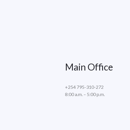
Main Office
+254 795-310-272
8:00 a.m. – 5:00 p.m.