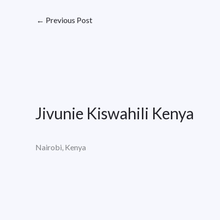
←
Previous Post
Jivunie Kiswahili Kenya
Nairobi, Kenya