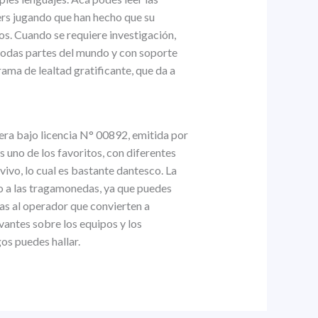
ers jugando que han hecho que su
os. Cuando se requiere investigación,
 todas partes del mundo y con soporte
ama de lealtad gratificante, que da a
era bajo licencia N° 00892, emitida por
uno de los favoritos, con diferentes
vivo, lo cual es bastante dantesco. La
r o a las tragamonedas, ya que puedes
nas al operador que convierten a
vantes sobre los equipos y los
os puedes hallar.