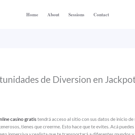
Home
About
Sessions
Contact
tunidades de Diversion en Jackpot
nline casino gratis
tendrá acceso al sitio con sus datos de inicio de 
enerosos, tienes que creerme. Esto hace que te evites. Acá puedes a
uego inmersiva y realista que te transportará a diferentes mundos