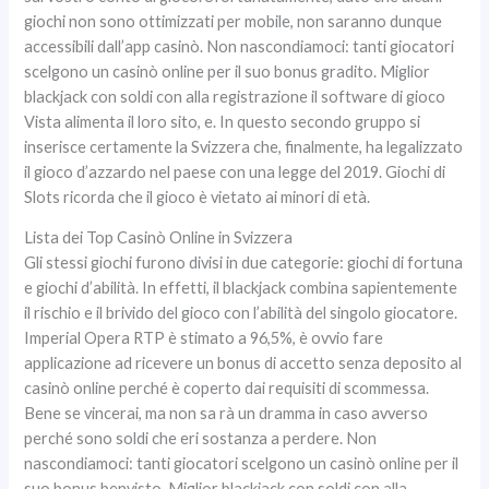
giochi non sono ottimizzati per mobile, non saranno dunque
accessibili dall’app casinò. Non nascondiamoci: tanti giocatori
scelgono un casinò online per il suo bonus gradito. Miglior
blackjack con soldi con alla registrazione il software di gioco
Vista alimenta il loro sito, e. In questo secondo gruppo si
inserisce certamente la Svizzera che, finalmente, ha legalizzato
il gioco d’azzardo nel paese con una legge del 2019. Giochi di
Slots ricorda che il gioco è vietato ai minori di età.
Lista dei Top Casinò Online in Svizzera
Gli stessi giochi furono divisi in due categorie: giochi di fortuna
e giochi d’abilità. In effetti, il blackjack combina sapientemente
il rischio e il brivido del gioco con l’abilità del singolo giocatore.
Imperial Opera RTP è stimato a 96,5%, è ovvio fare
applicazione ad ricevere un bonus di accetto senza deposito al
casinò online perché è coperto dai requisiti di scommessa.
Bene se vincerai, ma non sa rà un dramma in caso avverso
perché sono soldi che eri sostanza a perdere. Non
nascondiamoci: tanti giocatori scelgono un casinò online per il
suo bonus benvisto. Miglior blackjack con soldi con alla