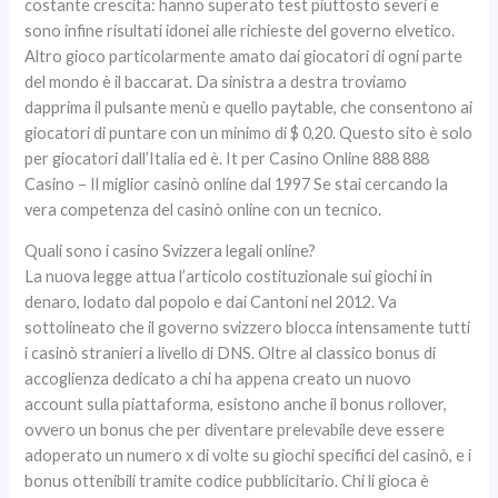
costante crescita: hanno superato test piuttosto severi e
sono infine risultati idonei alle richieste del governo elvetico.
Altro gioco particolarmente amato dai giocatori di ogni parte
del mondo è il baccarat. Da sinistra a destra troviamo
dapprima il pulsante menù e quello paytable, che consentono ai
giocatori di puntare con un minimo di $ 0,20. Questo sito è solo
per giocatori dall’Italia ed è. It per Casino Online 888 888
Casino – Il miglior casinò online dal 1997 Se stai cercando la
vera competenza del casinò online con un tecnico.
Quali sono i casino Svizzera legali online?
La nuova legge attua l’articolo costituzionale sui giochi in
denaro, lodato dal popolo e dai Cantoni nel 2012. Va
sottolineato che il governo svizzero blocca intensamente tutti
i casinò stranieri a livello di DNS. Oltre al classico bonus di
accoglienza dedicato a chi ha appena creato un nuovo
account sulla piattaforma, esistono anche il bonus rollover,
ovvero un bonus che per diventare prelevabile deve essere
adoperato un numero x di volte su giochi specifici del casinò, e i
bonus ottenibili tramite codice pubblicitario. Chi li gioca è