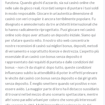
funziona. Quando giochi d’azzardo, sia sui casinò online che
nelle sale da gioco reali, ricordati sempre di puntare i tuoi soldi
in modo resposabile. Giocare in un’autentica dimensione di
casinò con veri croupier è ancora terribilmente popolare. Fu
disegnato e ammodernato da tre architetti internazionali che
lo hanno radicalmente riprogettato. Puoi giocare nei casinò
online solo dopo aver attuato un deposito iniziale. Siamo qui
per sfatare questo mito. Il nostro sito web concentra le
nostre recensioni di casinò sui migliori bonus, depositi, metodi
di versamento e soprattutto licenze e destrezza. L’aspetto più
essenziale di un casinò con bonus senza deposito è
rappresentato dai requisiti di puntata e dalle condizioni del
bonus – non c’è da stupirsi: dopo tutto, queste condizioni
influenzano subito la attendibilità di poter in effetti prelevare
le vincite dal casinò con bonus senza deposito e dai giri gratis
senza deposito. È meglio smettere quando sei positivo e non
essere avido. La maggior parte di loro ha il distacco sussidiario
di trovarsi nel bel mezzo di uno scenario spettacolare, mentre
altri sono paradisi urbani per coloro che sono più interessati