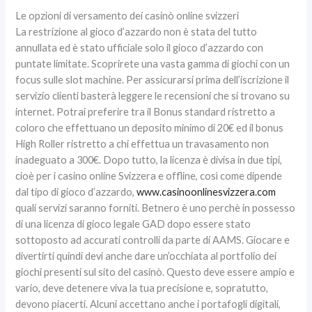
Le opzioni di versamento dei casinò online svizzeri
La restrizione al gioco d’azzardo non è stata del tutto
annullata ed è stato ufficiale solo il gioco d’azzardo con
puntate limitate. Scoprirete una vasta gamma di giochi con un
focus sulle slot machine. Per assicurarsi prima dell’iscrizione il
servizio clienti basterà leggere le recensioni che si trovano su
internet. Potrai preferire tra il Bonus standard ristretto a
coloro che effettuano un deposito minimo di 20€ ed il bonus
High Roller ristretto a chi effettua un travasamento non
inadeguato a 300€. Dopo tutto, la licenza è divisa in due tipi,
cioè per i casino online Svizzera e offline, così come dipende
dal tipo di gioco d’azzardo,
www.casinoonlinesvizzera.com
quali servizi saranno forniti. Betnero è uno perchè in possesso
di una licenza di gioco legale GAD dopo essere stato
sottoposto ad accurati controlli da parte di AAMS. Giocare e
divertirti quindi devi anche dare un’occhiata al portfolio dei
giochi presenti sul sito del casinò. Questo deve essere ampio e
vario, deve detenere viva la tua precisione e, sopratutto,
devono piacerti. Alcuni accettano anche i portafogli digitali,