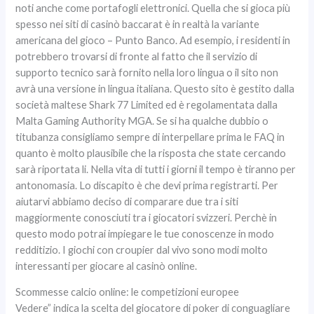
noti anche come portafogli elettronici. Quella che si gioca più
spesso nei siti di casinò baccarat è in realtà la variante
americana del gioco – Punto Banco. Ad esempio, i residenti in
potrebbero trovarsi di fronte al fatto che il servizio di
supporto tecnico sarà fornito nella loro lingua o il sito non
avrà una versione in lingua italiana. Questo sito è gestito dalla
società maltese Shark 77 Limited ed è regolamentata dalla
Malta Gaming Authority MGA. Se si ha qualche dubbio o
titubanza consigliamo sempre di interpellare prima le FAQ in
quanto è molto plausibile che la risposta che state cercando
sarà riportata li. Nella vita di tutti i giorni il tempo è tiranno per
antonomasia. Lo discapito è che devi prima registrarti. Per
aiutarvi abbiamo deciso di comparare due tra i siti
maggiormente conosciuti tra i giocatori svizzeri. Perchè in
questo modo potrai impiegare le tue conoscenze in modo
redditizio. I giochi con croupier dal vivo sono modi molto
interessanti per giocare al casinò online.
Scommesse calcio online: le competizioni europee
Vedere” indica la scelta del giocatore di poker di conguagliare