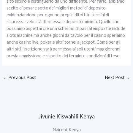
sito sicuro e distinguerlo da uno diffidente. Per farlo, abbiamo
scelto di pesare sette dei migliori metodi di deposito
evidenziandone per ognuno pregi e difetti in termini di
sicurezza, velocità di rimessa e deposito minimo. Quello che
possiamo aspettarci è una schermo di passatempo che include
slots machine ma anche giochi da tavolo per il casino speriamo
anche casino live, poker e altri tornei a jackpot. Come per gli
altri siti, l’iscrizione sarà permessa ai soli utenti maggiorenni
previa ammissione e rispetto dei termini e condizioni di teso.
←
Previous Post
Next Post
→
Jivunie Kiswahili Kenya
Nairobi, Kenya