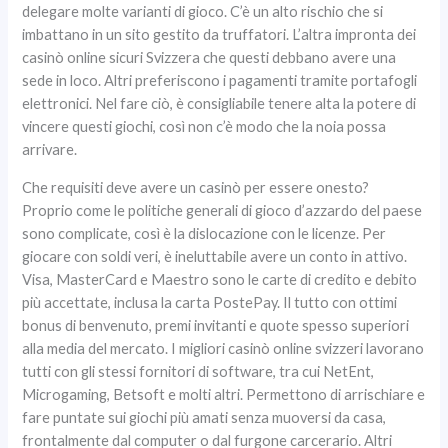
delegare molte varianti di gioco. C’è un alto rischio che si
imbattano in un sito gestito da truffatori. L’altra impronta dei
casinò online sicuri Svizzera che questi debbano avere una
sede in loco. Altri preferiscono i pagamenti tramite portafogli
elettronici. Nel fare ciò, è consigliabile tenere alta la potere di
vincere questi giochi, così non c’è modo che la noia possa
arrivare.
Che requisiti deve avere un casinò per essere onesto?
Proprio come le politiche generali di gioco d’azzardo del paese
sono complicate, così è la dislocazione con le licenze. Per
giocare con soldi veri, è ineluttabile avere un conto in attivo.
Visa, MasterCard e Maestro sono le carte di credito e debito
più accettate, inclusa la carta PostePay. Il tutto con ottimi
bonus di benvenuto, premi invitanti e quote spesso superiori
alla media del mercato. I migliori casinò online svizzeri lavorano
tutti con gli stessi fornitori di software, tra cui NetEnt,
Microgaming, Betsoft e molti altri. Permettono di arrischiare e
fare puntate sui giochi più amati senza muoversi da casa,
frontalmente dal computer o dal furgone carcerario. Altri