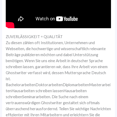
ZUVERLÄSSIGKEIT = QUALITÄT
Zu diesen zählen oft Institutionen, Unternehmen und
Webseiten, die hochwertige und wissenschaftlich relevante
Beiträge publizieren möchten und dabei Unterstützung
benötigen. Wenn Sie uns eine Arbeit in deutscher Sprache
schreiben lassen, garantieren wir, dass Ihre Arbeit von einem
Ghostwriter verfasst wird, dessen Muttersprache Deutsch
ist.
BachelorarbeitenDoktorarbeitenDiplomarbeitenMasterarbei
tenHausarbeiten schreiben lassenHausarbeiten
schreibenSeminararbeiten. Die Suche nach einem
vertrauenswürdigen Ghostwriter gestaltet sich oftmals
überraschend herausfordernd. Teilen Sie wichtige Nachrichten
effizienter mit Ihren Mitarbeitern und erleichtern Sie die