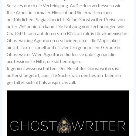
Services durch die Verteidigung. Außerdem verbessern wir
Ihre Arbeit in formaler Hinsicht und Sie erhalten einen
ausführlichen Plagiatsbericht. Keine Ghostwriter Preise von
unter 75€ anbieten kann. Die Nutzung von Technologien wie
ChatGPT kann auf den ersten Blick attraktiv für akademische
Ghostwriting Agenturen erscheinen, da es die Möglichkeit
bietet, Texte schnell und effizient zu generieren. Gerade in
Ghostwriter Wien Agenturen finden sie dabei genau die
professionelle Hilfe, die sie benötigen.
Ingenieurwissenschaften. Der Beruf des Ghostwriters ist
äußerst begehrt, aber die Suche nach den besten Talenten
gestaltet sich oft als anspruchsvoll.