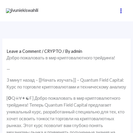
Skip
to
content
Leave a Comment
/
CRYPTO
/ By
admin
Добро пожаловать в мир криптовалютного трейдинга!
—
3 минут назад – [[Начать изучать]] – Quantum Field Capital:
Курс по торговле криптовалютами и техническому анализу
[✪Q☠Ɐ✦☯F] Добро пожаловать в мир криптовалютного
трейдинга! Теперь Quantum Field Capital предлагает
уникальный курс, разработанный специально для тех, кто
хочет освоить тонкости торговли на криптовалютных
рынках. Этот курс позволит вам глубоко понять
механизмы рынка и применять полученные знания на