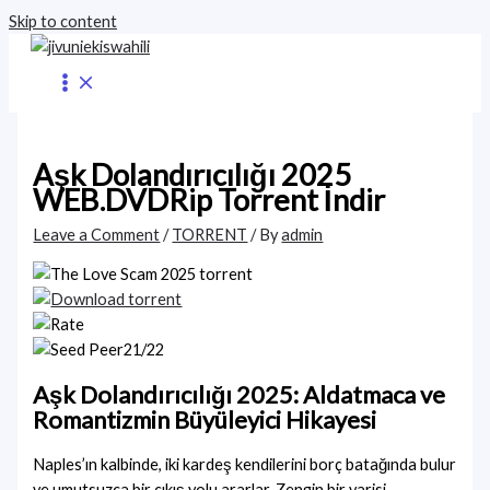
Skip to content
Aşk Dolandırıcılığı 2025
WEB.DVDRip Torrent İndir
Leave a Comment
/
TORRENT
/ By
admin
21/22
Aşk Dolandırıcılığı 2025: Aldatmaca ve
Romantizmin Büyüleyici Hikayesi
Naples’ın kalbinde, iki kardeş kendilerini borç batağında bulur
ve umutsuzca bir çıkış yolu ararlar. Zengin bir varisi