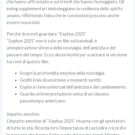
che hanno affrontato e sui trionfi che hanno festeggiato. Gli
inning supplementari simboleggiano la resilienza dello spirito
umano, riflettendo l’idea che le conclusioni possono anche
essere nuovi inizi.
Perché dovresti guardare “Eephus 2025”
“Eephus 2025” non è solo un film sul baseball; è
un’esplorazione sincera della nostalgia, dell’amicizia e del
passare del tempo. Ecco alcuni motivi per scaricare la versione
torrent di questo film:
Scopri la profondità emotiva della nostalgia.
Goditi il ​​mix di umorismo e momenti sentiti.
Esplora i temi universali dell’amicizia e del cambiamento.
Guarda un’interpretazione unica di un classico
passatempo americano.
Impatto emotivo
L’impatto emotivo di “Eephus 2025” risuona con gli spettatori
di tutte le età. Ricorda loro l’importanza di custodire i ricordi e
le persone che hanno fatto parte dei nostri viaggi. Mentre