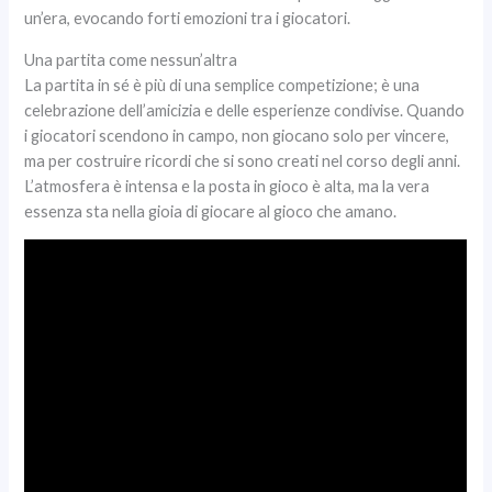
un’era, evocando forti emozioni tra i giocatori.
Una partita come nessun’altra
La partita in sé è più di una semplice competizione; è una
celebrazione dell’amicizia e delle esperienze condivise. Quando
i giocatori scendono in campo, non giocano solo per vincere,
ma per costruire ricordi che si sono creati nel corso degli anni.
L’atmosfera è intensa e la posta in gioco è alta, ma la vera
essenza sta nella gioia di giocare al gioco che amano.