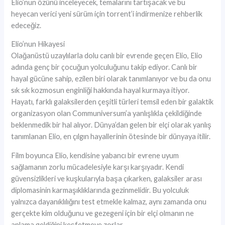
Elio’nun özünü inceleyecek, temalarını tartışacak ve bu
heyecan verici yeni sürüm için torrent’i indirmenize rehberlik
edeceğiz.
Elio’nun Hikayesi
Olağanüstü uzaylılarla dolu canlı bir evrende geçen Elio, Elio
adında genç bir çocuğun yolculuğunu takip ediyor. Canlı bir
hayal gücüne sahip, ezilen biri olarak tanımlanıyor ve bu da onu
sık sık kozmosun enginliği hakkında hayal kurmaya itiyor.
Hayatı, farklı galaksilerden çeşitli türleri temsil eden bir galaktik
organizasyon olan Communiversum’a yanlışlıkla çekildiğinde
beklenmedik bir hal alıyor. Dünya’dan gelen bir elçi olarak yanlış
tanımlanan Elio, en çılgın hayallerinin ötesinde bir dünyaya itilir.
Film boyunca Elio, kendisine yabancı bir evrene uyum
sağlamanın zorlu mücadelesiyle karşı karşıyadır. Kendi
güvensizlikleri ve kuşkularıyla başa çıkarken, galaksiler arası
diplomasinin karmaşıklıklarında gezinmelidir. Bu yolculuk
yalnızca dayanıklılığını test etmekle kalmaz, aynı zamanda onu
gerçekte kim olduğunu ve gezegeni için bir elçi olmanın ne
anlama geldiğini keşfetmeye zorlar.