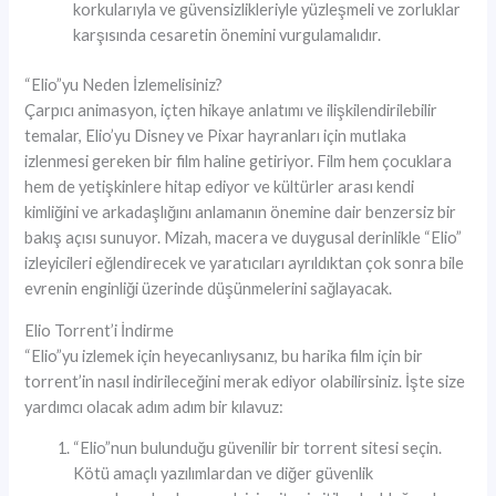
korkularıyla ve güvensizlikleriyle yüzleşmeli ve zorluklar
karşısında cesaretin önemini vurgulamalıdır.
“Elio”yu Neden İzlemelisiniz?
Çarpıcı animasyon, içten hikaye anlatımı ve ilişkilendirilebilir
temalar, Elio’yu Disney ve Pixar hayranları için mutlaka
izlenmesi gereken bir film haline getiriyor. Film hem çocuklara
hem de yetişkinlere hitap ediyor ve kültürler arası kendi
kimliğini ve arkadaşlığını anlamanın önemine dair benzersiz bir
bakış açısı sunuyor. Mizah, macera ve duygusal derinlikle “Elio”
izleyicileri eğlendirecek ve yaratıcıları ayrıldıktan çok sonra bile
evrenin enginliği üzerinde düşünmelerini sağlayacak.
Elio Torrent’i İndirme
“Elio”yu izlemek için heyecanlıysanız, bu harika film için bir
torrent’in nasıl indirileceğini merak ediyor olabilirsiniz. İşte size
yardımcı olacak adım adım bir kılavuz:
“Elio”nun bulunduğu güvenilir bir torrent sitesi seçin.
Kötü amaçlı yazılımlardan ve diğer güvenlik