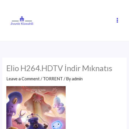
Skip
to
content
Elio H264.HDTV İndir Mıknatıs
Leave a Comment
/
TORRENT
/ By
admin