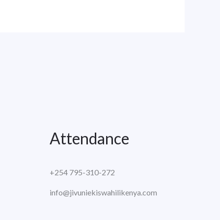
Attendance
+254 795-310-272
info@jivuniekiswahilikenya.com