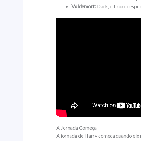
Voldemort:
Dark, o bruxo respon
A Jornada Começa
A jornada de Harry começa quando ele r