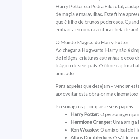
Harry Potter e a Pedra Filosofal, a ad
de magia e maravilhas. Este filme apre
que é filho de bruxos poderosos. Quando
embarca em uma aventura cheia de ami
O Mundo Mágico de Harry Potter
Ao chegar a Hogwarts, Harry não é simp
de feitiços, criaturas estranhas e eco
trágico de seus pais. O filme captura h
amizade.
Para aqueles que desejam vivenciar est
aproveitar esta obra-prima cinematográ
Personagens principais e seus papéis
Harry Potter:
O personagem prin
Hermione Granger:
Uma amiga br
Ron Weasley:
O amigo leal de Ha
Albus Dumbledore:
O sábio e p