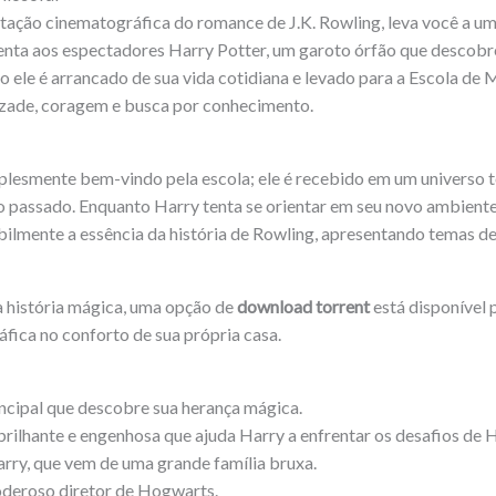
aptação cinematográfica do romance de J.K. Rowling, leva você a
senta aos espectadores Harry Potter, um garoto órfão que descobr
 ele é arrancado de sua vida cotidiana e levado para a Escola de 
zade, coragem e busca por conhecimento.
lesmente bem-vindo pela escola; ele é recebido em um universo t
s do passado. Enquanto Harry tenta se orientar em seu novo ambien
abilmente a essência da história de Rowling, apresentando temas d
a história mágica, uma opção de
download torrent
está disponível 
fica no conforto de sua própria casa.
cipal que descobre sua herança mágica.
ilhante e engenhosa que ajuda Harry a enfrentar os desafios de 
rry, que vem de uma grande família bruxa.
oderoso diretor de Hogwarts.