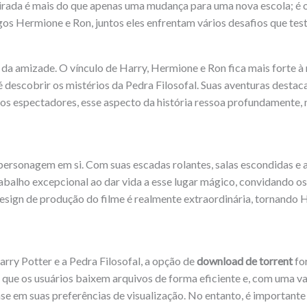
virada é mais do que apenas uma mudança para uma nova escola; é 
os Hermione e Ron, juntos eles enfrentam vários desafios que tes
da amizade. O vínculo de Harry, Hermione e Ron fica mais forte à
é descobrir os mistérios da Pedra Filosofal. Suas aventuras desta
 os espectadores, esse aspecto da história ressoa profundamente,
ersonagem em si. Com suas escadas rolantes, salas escondidas e 
rabalho excepcional ao dar vida a esse lugar mágico, convidando o
design de produção do filme é realmente extraordinária, tornando 
Harry Potter e a Pedra Filosofal, a opção de
download de torrent
fo
e que os usuários baixem arquivos de forma eficiente e, com uma va
 em suas preferências de visualização. No entanto, é importante c