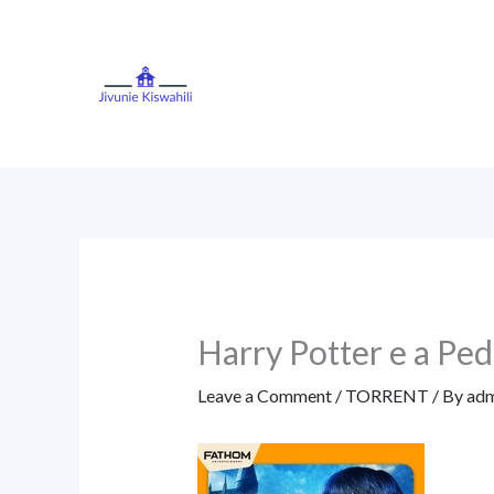
Skip
to
content
Harry Potter e a Pe
Leave a Comment
/
TORRENT
/ By
adm