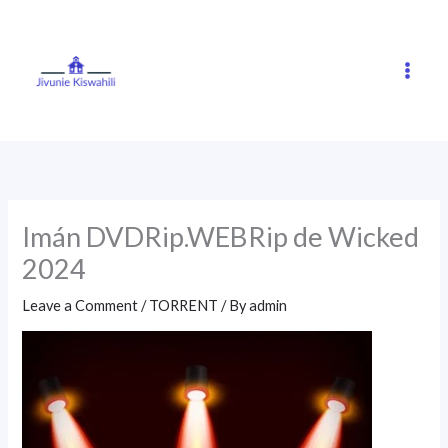
Skip
to
content
Imán DVDRip.WEBRip de Wicked
2024
Leave a Comment
/
TORRENT
/ By
admin