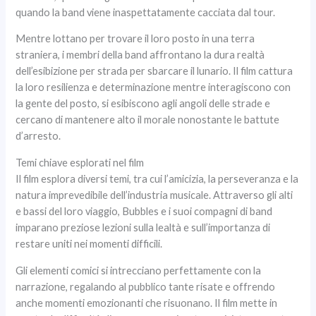
quando la band viene inaspettatamente cacciata dal tour.
Mentre lottano per trovare il loro posto in una terra
straniera, i membri della band affrontano la dura realtà
dell’esibizione per strada per sbarcare il lunario. Il film cattura
la loro resilienza e determinazione mentre interagiscono con
la gente del posto, si esibiscono agli angoli delle strade e
cercano di mantenere alto il morale nonostante le battute
d’arresto.
Temi chiave esplorati nel film
Il film esplora diversi temi, tra cui l’amicizia, la perseveranza e la
natura imprevedibile dell’industria musicale. Attraverso gli alti
e bassi del loro viaggio, Bubbles e i suoi compagni di band
imparano preziose lezioni sulla lealtà e sull’importanza di
restare uniti nei momenti difficili.
Gli elementi comici si intrecciano perfettamente con la
narrazione, regalando al pubblico tante risate e offrendo
anche momenti emozionanti che risuonano. Il film mette in