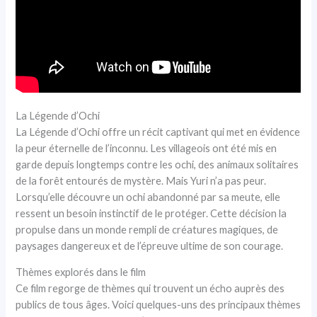
La Légende d’Ochi
La Légende d’Ochi offre un récit captivant qui met en évidence
la peur éternelle de l’inconnu. Les villageois ont été mis en
garde depuis longtemps contre les ochi, des animaux solitaires
de la forêt entourés de mystère. Mais Yuri n’a pas peur.
Lorsqu’elle découvre un ochi abandonné par sa meute, elle
ressent un besoin instinctif de le protéger. Cette décision la
propulse dans un monde rempli de créatures magiques, de
paysages dangereux et de l’épreuve ultime de son courage.
Thèmes explorés dans le film
Ce film regorge de thèmes qui trouvent un écho auprès des
publics de tous âges. Voici quelques-uns des principaux thèmes