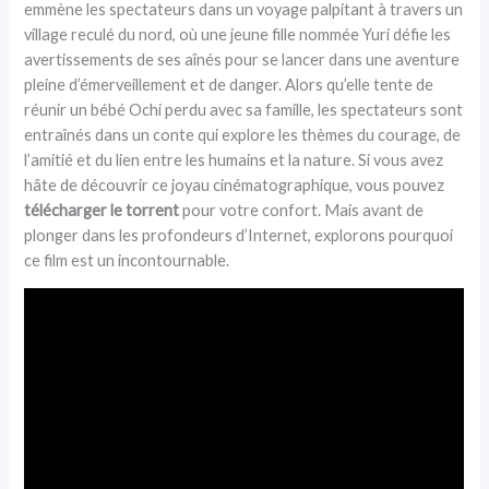
emmène les spectateurs dans un voyage palpitant à travers un
village reculé du nord, où une jeune fille nommée Yuri défie les
avertissements de ses aînés pour se lancer dans une aventure
pleine d’émerveillement et de danger. Alors qu’elle tente de
réunir un bébé Ochi perdu avec sa famille, les spectateurs sont
entraînés dans un conte qui explore les thèmes du courage, de
l’amitié et du lien entre les humains et la nature. Si vous avez
hâte de découvrir ce joyau cinématographique, vous pouvez
télécharger le torrent
pour votre confort. Mais avant de
plonger dans les profondeurs d’Internet, explorons pourquoi
ce film est un incontournable.