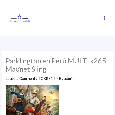
Skip
to
content
Paddington en Perú MULTI.x265
Maʛnet Sling
Leave a Comment
/
TORRENT
/ By
admin