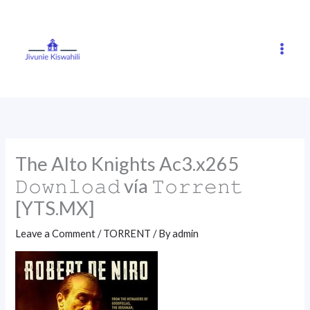
Skip
to
content
The Alto Knights Ac3.x265
𝙳𝚘𝚠𝚗𝚕𝚘𝚊𝚍 vía 𝚃𝚘𝚛𝚛𝚎𝚗𝚝
[YTS.MX]
Leave a Comment
/
TORRENT
/ By
admin